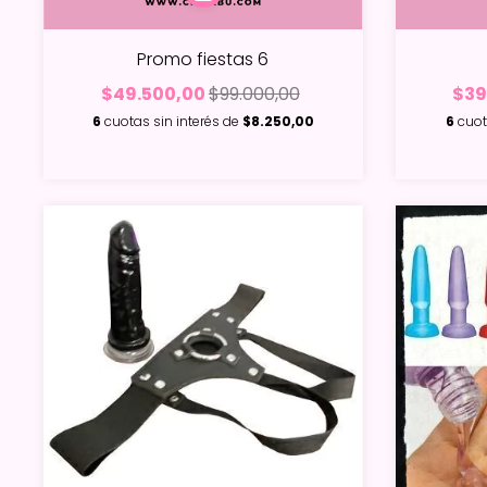
Promo fiestas 6
$49.500,00
$99.000,00
$39
6
cuotas sin interés de
$8.250,00
6
cuot