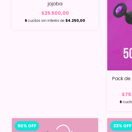
jojoba
$25.500,00
6
cuotas sin interés de
$4.250,00
Pack de 
$79
6
cuota
50
%
OFF
33
%
OFF