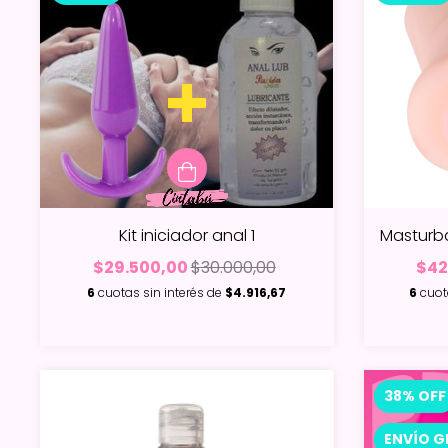
Kit iniciador anal 1
Masturba
$29.500,00
$30.000,00
$42
6
cuotas sin interés de
$4.916,67
6
cuot
38
%
OFF
ENVÍO G