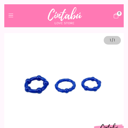
0
1
/
1