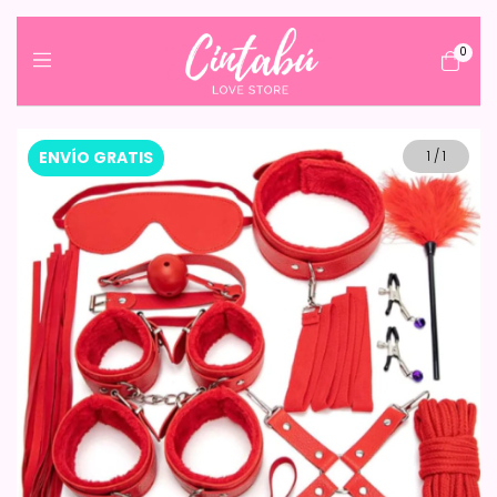
0
ENVÍO GRATIS
1
/
1