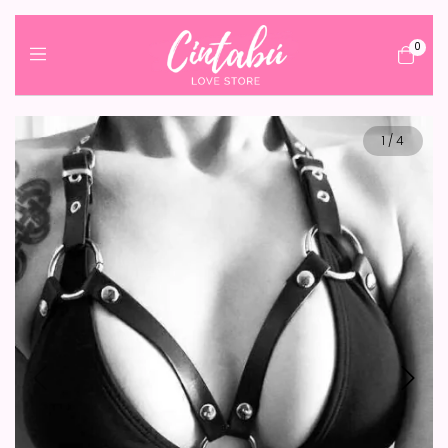
0
1
/
4