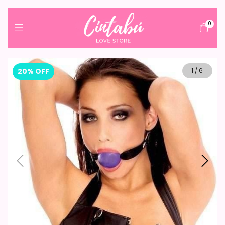
0
20
%
OFF
1
/
6